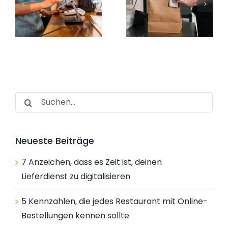
Restaurant
so kommst
mit Online-
du nicht ins
Bestellungen
Schwitzen
n
kennen sollte
Suche
nach:
Neueste Beiträge
7 Anzeichen, dass es Zeit ist, deinen
Lieferdienst zu digitalisieren
5 Kennzahlen, die jedes Restaurant mit Online-
Bestellungen kennen sollte