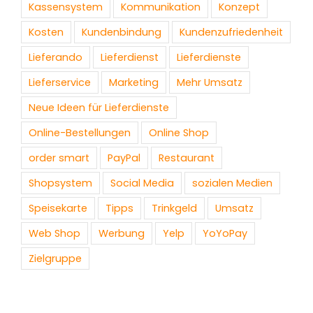
Kassensystem
Kommunikation
Konzept
Kosten
Kundenbindung
Kundenzufriedenheit
Lieferando
Lieferdienst
Lieferdienste
Lieferservice
Marketing
Mehr Umsatz
Neue Ideen für Lieferdienste
Online-Bestellungen
Online Shop
order smart
PayPal
Restaurant
Shopsystem
Social Media
sozialen Medien
Speisekarte
Tipps
Trinkgeld
Umsatz
Web Shop
Werbung
Yelp
YoYoPay
Zielgruppe