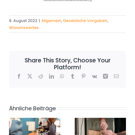
9. August 2022
|
Allgemein
,
Gesetzliche Vorgaben
,
Wissenswertes
Share This Story, Choose Your
Platform!
Facebook
X
Reddit
LinkedIn
WhatsApp
Tumblr
Pinterest
Vk
Xing
E-
Mail
Ähnliche Beiträge
,
5 Kennzahlen,
t
die jedes
Hitzewelle –