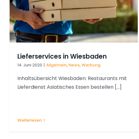
Google Places: So wird Ihr Lokal
gefunden
Allgemein
Werbung
Lieferservices in Wiesbaden
14. Juni 2020
|
Allgemein
,
News
,
Werbung
Inhaltsübersicht Wiesbaden: Restaurants mit
Lieferdienst Asiatisches Essen bestellen [...]
Weiterlesen