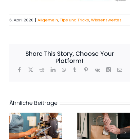
6. April 2020
|
Allgemein
,
Tips und Tricks
,
Wissenswertes
Share This Story, Choose Your
Platform!
Facebook
X
Reddit
LinkedIn
WhatsApp
Tumblr
Pinterest
Vk
Xing
E-
Mail
Ähnliche Beiträge
,
5 Kennzahlen,
t
die jedes
Hitzewelle –
Restaurant
so kommst