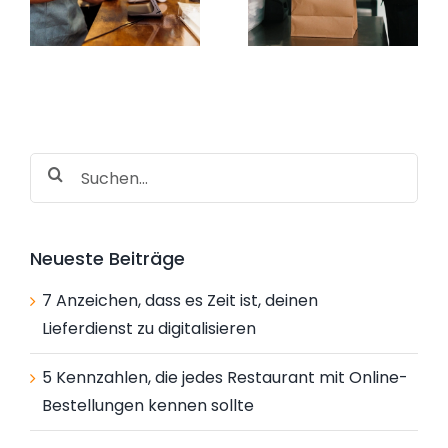
mit Online-
du nicht ins
Bestellungen
Schwitzen
n
kennen sollte
Suche
nach:
Neueste Beiträge
7 Anzeichen, dass es Zeit ist, deinen
Lieferdienst zu digitalisieren
5 Kennzahlen, die jedes Restaurant mit Online-
Bestellungen kennen sollte