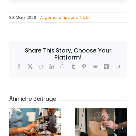
30. März 2026
|
Allgemein
,
Tips und Tricks
Share This Story, Choose Your
Platform!
Facebook
X
Reddit
LinkedIn
WhatsApp
Tumblr
Pinterest
Vk
Xing
E-
Mail
Ähnliche Beiträge
,
5 Kennzahlen,
t
die jedes
Hitzewelle –
Restaurant
so kommst