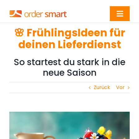
Zum
Inhalt
Toggl
springen
Navig
🌸 FrühlingsIdeen für
Online verkaufen
deinen Lieferdienst
POS & Zahlungen
So startest du stark in die
neue Saison
Bestellungen steigern
Zurück
Vor
Erfolgsgeschichten
Kundenbereich
Zeige
grösseres
Bild