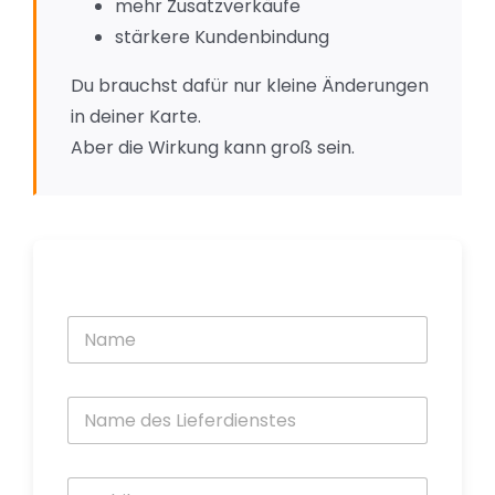
mehr Zusatzverkäufe
stärkere Kundenbindung
Du brauchst dafür nur kleine Änderungen
in deiner Karte.
Aber die Wirkung kann groß sein.
N
a
m
e
N
*
a
m
e
P
d