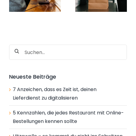
mit Online-
du nicht ins
Bestellungen
Schwitzen
n
kennen sollte
Suche
nach:
Neueste Beiträge
7 Anzeichen, dass es Zeit ist, deinen
Lieferdienst zu digitalisieren
5 Kennzahlen, die jedes Restaurant mit Online-
Bestellungen kennen sollte