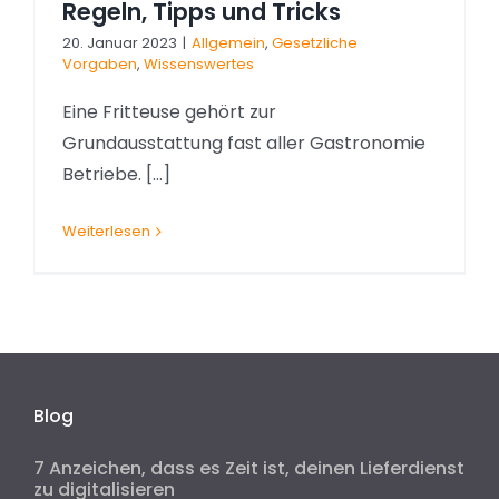
Regeln, Tipps und Tricks
20. Januar 2023
|
Allgemein
,
Gesetzliche
Vorgaben
,
Wissenswertes
Eine Fritteuse gehört zur
Grundausstattung fast aller Gastronomie
Betriebe. [...]
Weiterlesen
Blog
7 Anzeichen, dass es Zeit ist, deinen Lieferdienst
zu digitalisieren