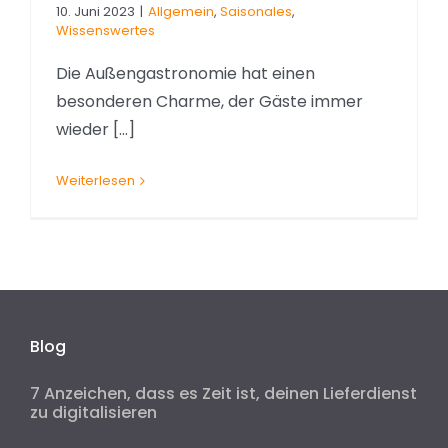
10. Juni 2023
|
Allgemein
,
Saisonales
,
Wissenswertes
Die Außengastronomie hat einen
besonderen Charme, der Gäste immer
wieder [...]
Weiterlesen
Blog
7 Anzeichen, dass es Zeit ist, deinen Lieferdienst
zu digitalisieren