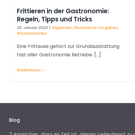
Frittieren in der Gastronomie:
Regeln, Tipps und Tricks
20. Januar 2023
|
Allgemein
,
Gesetzliche Vorgaben
,
Wissenswertes
Eine Fritteuse gehört zur Grundausstattung
fast aller Gastronomie Betriebe. [...]
Weiterlesen
Blog
7 Anzeichen, dass es Zeit ist, deinen Lieferdienst zu 