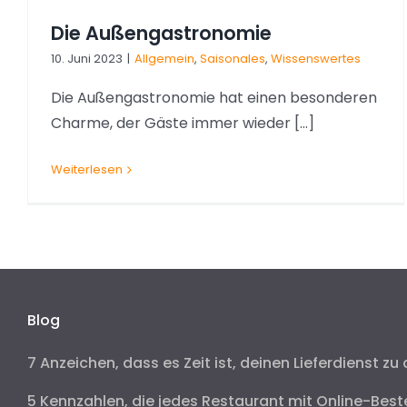
Die Außengastronomie
10. Juni 2023
|
Allgemein
,
Saisonales
,
Wissenswertes
Die Außengastronomie hat einen besonderen
Charme, der Gäste immer wieder [...]
Weiterlesen
Blog
7 Anzeichen, dass es Zeit ist, deinen Lieferdienst zu 
5 Kennzahlen, die jedes Restaurant mit Online-Best