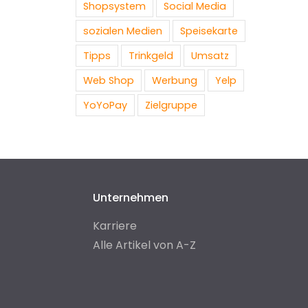
Shopsystem
Social Media
sozialen Medien
Speisekarte
Tipps
Trinkgeld
Umsatz
Web Shop
Werbung
Yelp
YoYoPay
Zielgruppe
Unternehmen
Karriere
Alle Artikel von A-Z