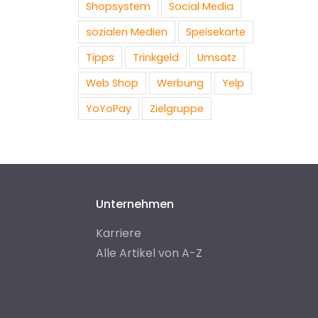
Shopsystem
Social Media
sozialen Medien
Speisekarte
Tipps
Trinkgeld
Umsatz
Web Shop
Werbung
Yelp
YoYoPay
Zielgruppe
Unternehmen
Karriere
Alle Artikel von A-Z