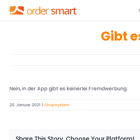
Zum
Inhalt
springen
Gibt 
Nein, in der App gibt es keinerlei Fremdwerbung.
20. Januar 2021
|
Shopsystem
Share This Story, Choose Your Platform!