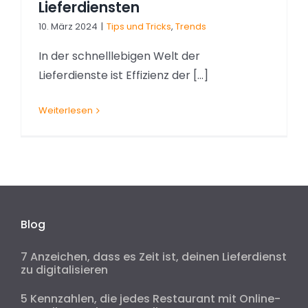
Lieferdiensten
10. März 2024
|
Tips und Tricks
,
Trends
In der schnelllebigen Welt der
Lieferdienste ist Effizienz der [...]
Weiterlesen
Blog
7 Anzeichen, dass es Zeit ist, deinen Lieferdienst
zu digitalisieren
5 Kennzahlen, die jedes Restaurant mit Online-