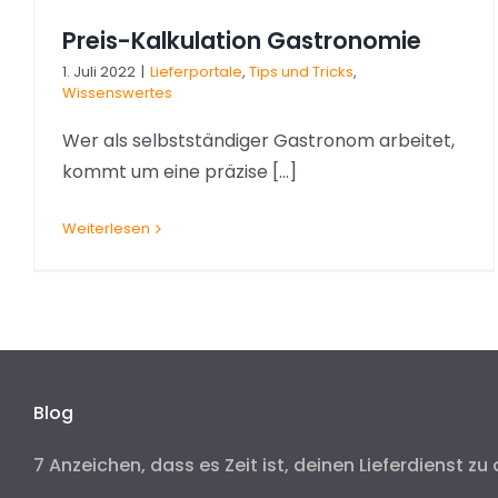
Preis-Kalkulation Gastronomie
1. Juli 2022
|
Lieferportale
,
Tips und Tricks
,
Wissenswertes
Wer als selbstständiger Gastronom arbeitet,
kommt um eine präzise [...]
Weiterlesen
Blog
7 Anzeichen, dass es Zeit ist, deinen Lieferdienst zu 