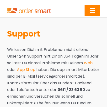
Zum
Inhalt
Toggl
springen
Navig
Online verkaufen
Support
POS & Zahlungen
Wir lassen Dich mit Problemen nicht alleine!
Bestellungen steigern
Unser 24h Support hilft Dir an 364 Tagen im Jahr,
solltest Du einmal Probleme mit Deinem
Web
oder
App Shop
haben. Die app smart Mitarbeiter
Erfolgsgeschichten
sind per E-Mail (service@ordersmart.de),
Kontaktformular, über das Kunden- Backend
Kundenbereich
oder telefonisch unter der
0611 / 23 63 50
zu
erreichen und versuchen Dir schnell und
unkompliziert zu helfen. Nur wenn Du rundum