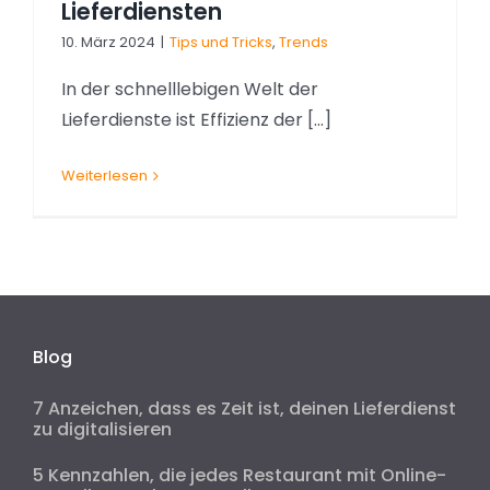
Lieferdiensten
10. März 2024
|
Tips und Tricks
,
Trends
In der schnelllebigen Welt der
Lieferdienste ist Effizienz der [...]
Weiterlesen
Blog
7 Anzeichen, dass es Zeit ist, deinen Lieferdienst
zu digitalisieren
5 Kennzahlen, die jedes Restaurant mit Online-