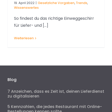
19. April 2022
|
Gesetzliche Vorgaben
,
Trends
,
Wissenswertes
So findest du das richtige Einweggeschirr
für Liefer- und [...]
Weiterlesen
Blog
7 Anzeichen, dass es Zeit ist, deinen Lieferdienst
zu digitalisieren
5 Kennzahlen, die jedes Restaurant mit Online-
Bestellungen kennen sollte