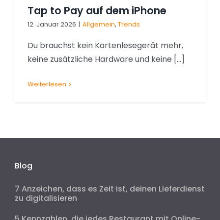
Tap to Pay auf dem iPhone
12. Januar 2026
|
Allgemein
,
Trends
Du brauchst kein Kartenlesegerät mehr,
keine zusätzliche Hardware und keine [...]
Weiterlesen
Blog
7 Anzeichen, dass es Zeit ist, deinen Lieferdienst
zu digitalisieren
5 Kennzahlen, die jedes Restaurant mit Online-