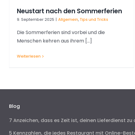
Neustart nach den Sommerferien
9. September 2025
|
Allgemein
,
Tips und Tricks
Die Sommerferien sind vorbei und die
Menschen kehren aus ihrem [...]
Weiterlesen
Blog
7 Anzeichen, dass es Zeit ist, deinen Lieferdienst zu 
5 Kennzahlen, die jedes Restaurant mit Online-Best